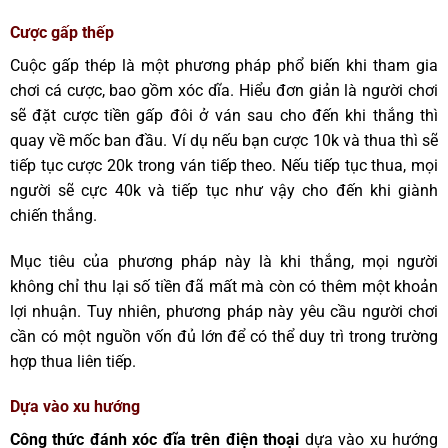
Cược gấp thếp
Cuộc gấp thép là một phương pháp phổ biến khi tham gia
chơi cá cược, bao gồm xóc dĩa. Hiểu đơn giản là người chơi
sẽ đặt cược tiền gấp đôi ở ván sau cho đến khi thắng thì
quay về mốc ban đầu. Ví dụ nếu bạn cược 10k và thua thì sẽ
tiếp tục cược 20k trong ván tiếp theo. Nếu tiếp tục thua, mọi
người sẽ cực 40k và tiếp tục như vậy cho đến khi giành
chiến thắng.
Mục tiêu của phương pháp này là khi thắng, mọi người
không chỉ thu lại số tiền đã mất mà còn có thêm một khoản
lợi nhuận. Tuy nhiên, phương pháp này yêu cầu người chơi
cần có một nguồn vốn đủ lớn để có thể duy trì trong trường
hợp thua liên tiếp.
Dựa vào xu hướng
Công thức đánh xóc đĩa trên điện thoại
dựa vào xu hướng