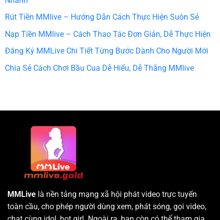
Nhanh
Rút Tiền MMlive – Hướng Dẫn Cách Thực Hiện Suôn Sẻ
Nạp Tiền MMlive – Cách Thao Tác Đơn Giản, Dễ Thực Hiện
Đăng Ký MMLive Chi Tiết Từng Bước Dành Cho Người Mới
Chia Sẻ Cách Chơi Bầu Cua Dễ Hiểu, Dễ Thắng MMlive
MMLive
là nền tảng mạng xã hội phát video trực tuyến
toàn cầu, cho phép người dùng xem, phát sóng, gọi video,
chat cùng idol, hot girl. Ngoài ra, bạn còn có thể tham gia