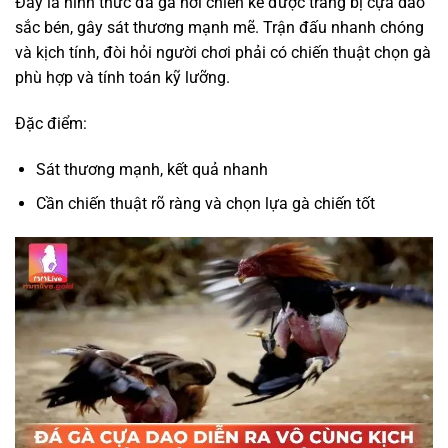
Đây là hình thức đá gà nơi chiến kê được trang bị cựa dao
sắc bén, gây sát thương mạnh mẽ. Trận đấu nhanh chóng
và kịch tính, đòi hỏi người chơi phải có chiến thuật chọn gà
phù hợp và tính toán kỹ lưỡng.
Đặc điểm:
Sát thương mạnh, kết quả nhanh
Cần chiến thuật rõ ràng và chọn lựa gà chiến tốt