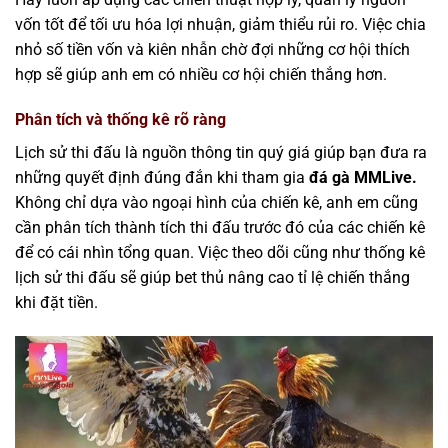
vốn tốt để tối ưu hóa lợi nhuận, giảm thiểu rủi ro. Việc chia
nhỏ số tiền vốn và kiên nhẫn chờ đợi những cơ hội thích
hợp sẽ giúp anh em có nhiều cơ hội chiến thắng hơn.
Phân tích và thống kê rõ ràng
Lịch sử thi đấu là nguồn thông tin quý giá giúp bạn đưa ra
những quyết định đúng đắn khi tham gia
đá gà MMLive.
Không chỉ dựa vào ngoại hình của chiến kê, anh em cũng
cần phân tích thành tích thi đấu trước đó của các chiến kê
để có cái nhìn tổng quan. Việc theo dõi cũng như thống kê
lịch sử thi đấu sẽ giúp bet thủ nâng cao tỉ lệ chiến thắng
khi đặt tiền.