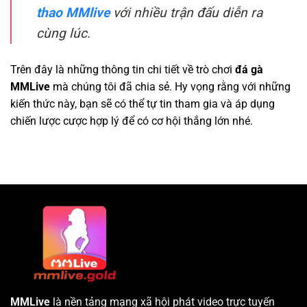
thao MMlive
với nhiều trận đấu diễn ra
cùng lúc.
Trên đây là những thông tin chi tiết về trò chơi
đá gà
MMLive
mà chúng tôi đã chia sẻ. Hy vọng rằng với những
kiến thức này, bạn sẽ có thể tự tin tham gia và áp dụng
chiến lược cược hợp lý để có cơ hội thắng lớn nhé.
MMLive
là nền tảng mạng xã hội phát video trực tuyến