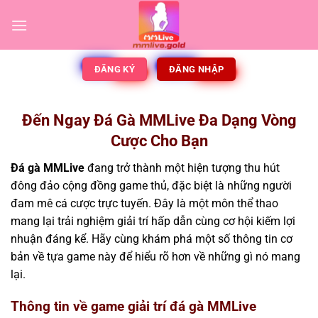
ĐĂNG KÝ
ĐĂNG NHẬP
Đến Ngay Đá Gà MMLive Đa Dạng Vòng
Cược Cho Bạn
Đá gà MMLive
đang trở thành một hiện tượng thu hút
đông đảo cộng đồng game thủ, đặc biệt là những người
đam mê cá cược trực tuyến. Đây là một môn thể thao
mang lại trải nghiệm giải trí hấp dẫn cùng cơ hội kiếm lợi
nhuận đáng kể. Hãy cùng khám phá một số thông tin cơ
bản về tựa game này để hiểu rõ hơn về những gì nó mang
lại.
Thông tin về game giải trí đá gà MMLive