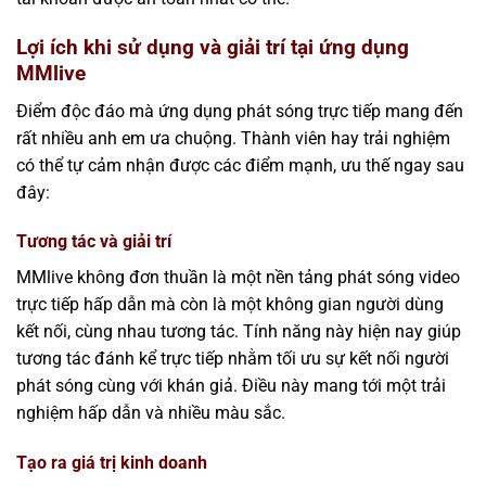
Lợi ích khi sử dụng và giải trí tại ứng dụng
MMlive
Điểm độc đáo mà ứng dụng phát sóng trực tiếp mang đến
rất nhiều anh em ưa chuộng. Thành viên hay trải nghiệm
có thể tự cảm nhận được các điểm mạnh, ưu thế ngay sau
đây:
Tương tác và giải trí
MMlive không đơn thuần là một nền tảng phát sóng video
trực tiếp hấp dẫn mà còn là một không gian người dùng
kết nối, cùng nhau tương tác. Tính năng này hiện nay giúp
tương tác đánh kể trực tiếp nhằm tối ưu sự kết nối người
phát sóng cùng với khán giả. Điều này mang tới một trải
nghiệm hấp dẫn và nhiều màu sắc.
Tạo ra giá trị kinh doanh