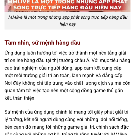
MMlive là một trong những app phát sóng trực tiếp hàng đầu
hiện nay
Tầm nhìn, sứ mệnh hàng đầu
Ứng dụng luôn hướng tới việc trở thành một nền tảng giải
trí online hàng đầu tại thị trường châu Á. Với mục tiêu nâng
cao trải nghiệm của người dùng, app cam kết cung cấp
một môi trường giải trí an toàn, lành mạnh và đẳng cấp.
Nơi đây không chỉ tập trung vào chất lượng dịch vụ mà còn
quan tâm tới việc tạo nên một cộng đồng game thủ gắn
kết, thân thiện.
Sứ mệnh của ứng dụng chính là mang tới giây phút giải trí
lý tưởng, kết nối người dùng cùng với những idol nổi tiếng,
bên cạnh đó mang tới những game giải trí, chính sách đặc
sắc cùng với những cơ hội trúng thưởng tuyệt vời. MMlive