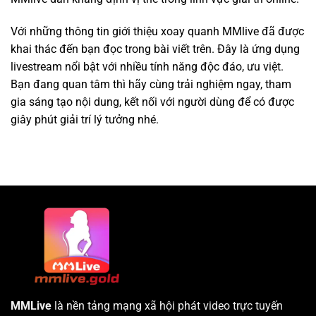
Với những thông tin giới thiệu xoay quanh MMlive đã được
khai thác đến bạn đọc trong bài viết trên. Đây là ứng dụng
livestream nổi bật với nhiều tính năng độc đáo, ưu việt.
Bạn đang quan tâm thì hãy cùng trải nghiệm ngay, tham
gia sáng tạo nội dung, kết nối với người dùng để có được
giây phút giải trí lý tưởng nhé.
MMLive
là nền tảng mạng xã hội phát video trực tuyến