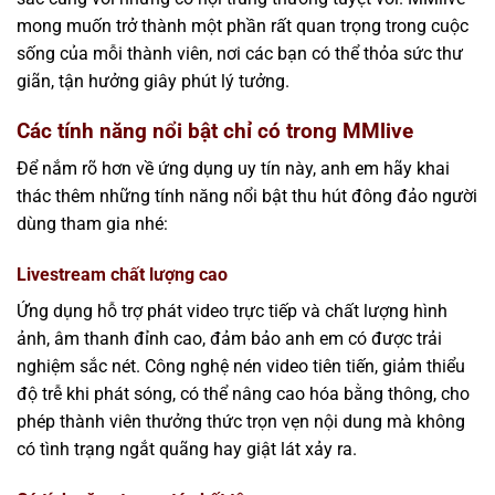
mong muốn trở thành một phần rất quan trọng trong cuộc
sống của mỗi thành viên, nơi các bạn có thể thỏa sức thư
giãn, tận hưởng giây phút lý tưởng.
Các tính năng nổi bật chỉ có trong MMlive
Để nắm rõ hơn về ứng dụng uy tín này, anh em hãy khai
thác thêm những tính năng nổi bật thu hút đông đảo người
dùng tham gia nhé:
Livestream chất lượng cao
Ứng dụng hỗ trợ phát video trực tiếp và chất lượng hình
ảnh, âm thanh đỉnh cao, đảm bảo anh em có được trải
nghiệm sắc nét. Công nghệ nén video tiên tiến, giảm thiểu
độ trễ khi phát sóng, có thể nâng cao hóa bằng thông, cho
phép thành viên thưởng thức trọn vẹn nội dung mà không
có tình trạng ngắt quãng hay giật lát xảy ra.