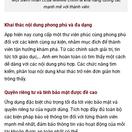
Một điểm nhấn ccủa MMlive chính là khả năng tương tác
mạnh mẽ với thành viên
Khai thác nội dung phong phú và đa dạng
App hiện nay cung cấp một thư viện phúc cùng phong phú
đối với các kênh cùng sự kiện, nhằm mục đích để thành
viên tận hưởng khám phá. Từ các chính sách giải trí, tin
tức tới giáo dục,… Anh em hoàn toàn có tìm thấy một cách
dễ dàng với các nội dung phù hợp. Các chức năng tìm
kiếm, phân loại nội dung khai thác trở nên đơn giản hơn
trông thấy.
Quyền riêng tư và tính bảo mật được đề cao
Ứng dụng đặc biệt chú trọng tối đa tới việc bảo mật và
quyền riêng tư của người dùng. Tích hợp đầy đủ toàn bộ
các biện pháp bảo vệ thông tin đối với từng thành viên
mạnh mẽ nhất, đảm bảo thông tin vào hoạt động của mỗi
tài khoản được an toàn nhất có thể.