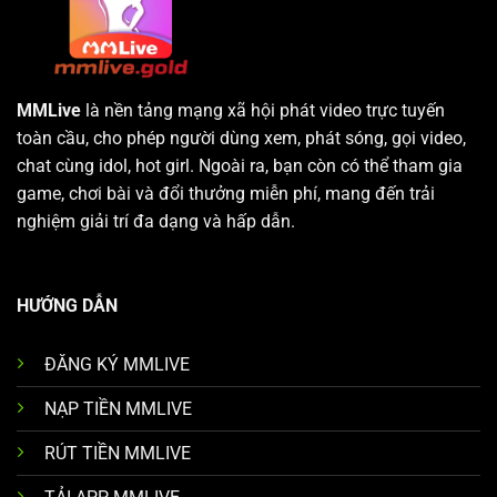
MMLive
là nền tảng mạng xã hội phát video trực tuyến
toàn cầu, cho phép người dùng xem, phát sóng, gọi video,
chat cùng idol, hot girl. Ngoài ra, bạn còn có thể tham gia
game, chơi bài và đổi thưởng miễn phí, mang đến trải
nghiệm giải trí đa dạng và hấp dẫn.
HƯỚNG DẪN
ĐĂNG KÝ MMLIVE
NẠP TIỀN MMLIVE
RÚT TIỀN MMLIVE