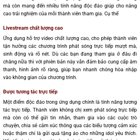
mà còn mang đến nhiều tính năng độc đáo giúp cho nâng
cao trải nghiệm của mỗi thành viên tham gia. Cụ thể
Livestream chất lượng cao
Ứng dụng hỗ trợ video chất lượng cao, cho phép thành viên
tận hưởng các chương trình phát sóng trực tiếp mượt mà,
sinh động và rõ nét. Dù các bạn đang tham gia ở đâu đi
chăng nữa thì với phiên bản này vẫn đảm bảo cung cấp âm
thanh, hình ảnh rõ ràng, giúp bạn nhanh chóng hòa nhập
vào không gian của chương trình.
Được tương tác trực tiếp
Một điểm độc đáo trong ứng dụng chính là tính năng tương
tác trực tiếp. Thành viên không chị xem phát sóng trực tiếp
mà còn có thể gửi tin nhắn, tham gia vào các cuộc trò
chuyện, chia sẻ cảm xúc thông qua các biểu tượng cảm xúc
hoặc thậm chí là gửi quà tặng áo cho những idol yêu thích.