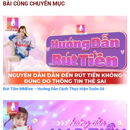
BÀI CÙNG CHUYÊN MỤC
Rút Tiền MMlive – Hướng Dẫn Cách Thực Hiện Suôn Sẻ