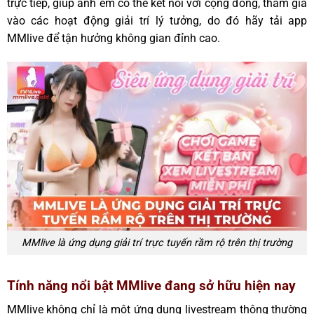
trực tiếp, giúp anh em có thể kết nối với cộng đồng, tham gia
vào các hoạt động giải trí lý tưởng, do đó hãy tải app
MMlive để tận hưởng không gian đỉnh cao.
MMlive là ứng dụng giải trí trực tuyến rầm rộ trên thị trường
Tính năng nổi bật MMlive đang sở hữu hiện nay
MMlive không chỉ là một ứng dụng livestream thông thường