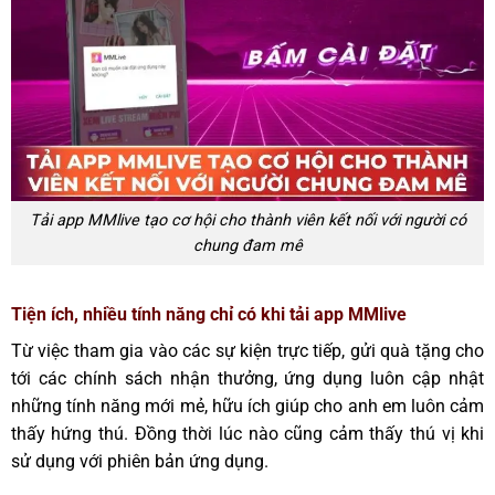
Tải app MMlive tạo cơ hội cho thành viên kết nối với người có
chung đam mê
Tiện ích, nhiều tính năng chỉ có khi tải app MMlive
Từ việc tham gia vào các sự kiện trực tiếp, gửi quà tặng cho
tới các chính sách nhận thưởng, ứng dụng luôn cập nhật
những tính năng mới mẻ, hữu ích giúp cho anh em luôn cảm
thấy hứng thú. Đồng thời lúc nào cũng cảm thấy thú vị khi
sử dụng với phiên bản ứng dụng.