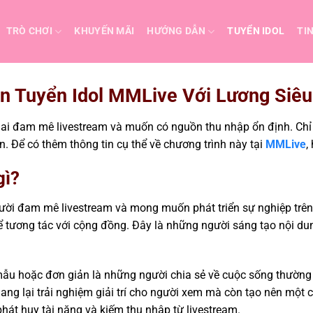
TRÒ CHƠI
KHUYẾN MÃI
HƯỚNG DẪN
TUYỂN IDOL
TI
n Tuyển Idol MMLive Với Lương Siê
ai đam mê livestream và muốn có nguồn thu nhập ổn định. Chỉ 
. Để có thêm thông tin cụ thể về chương trình này tại
MMLive
,
gì?
ười đam mê livestream và mong muốn phát triển sự nghiệp trên
 tương tác với cộng đồng. Đây là những người sáng tạo nội dun
i mẫu hoặc đơn giản là những người chia sẻ về cuộc sống thườ
ang lại trải nghiệm giải trí cho người xem mà còn tạo nên một
 phát huy tài năng và kiếm thu nhập từ livestream.