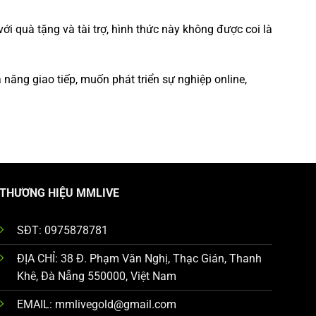
ới quà tặng và tài trợ, hình thức này không được coi là
 năng giao tiếp, muốn phát triển sự nghiệp online,
THƯƠNG HIỆU MMLIVE
SĐT: 0975878781
ĐỊA CHỈ: 38 Đ. Phạm Văn Nghị, Thạc Gián, Thanh
Khê, Đà Nẵng 550000, Việt Nam
EMAIL:
mmlivegold@gmail.com