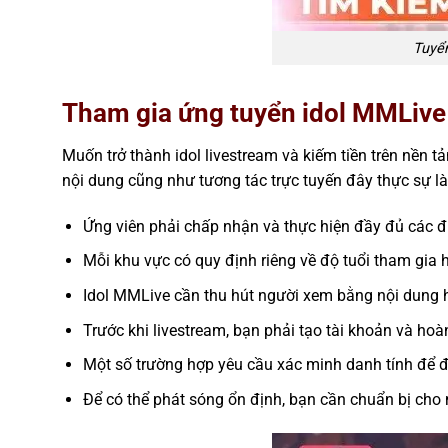
Tuyển
Tham gia ứng tuyển idol MMLive 
Muốn trở thành idol livestream và kiếm tiền trên nền t
nội dung cũng như tương tác trực tuyến đây thực sự là
Ứng viên phải chấp nhận và thực hiện đầy đủ các đ
Mỗi khu vực có quy định riêng về độ tuổi tham gia
Idol MMLive cần thu hút người xem bằng nội dung h
Trước khi livestream, bạn phải tạo tài khoản và hoà
Một số trường hợp yêu cầu xác minh danh tính để đ
Để có thể phát sóng ổn định, bạn cần chuẩn bị cho 